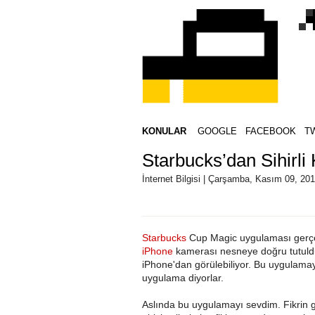
KONULAR
GOOGLE
FACEBOOK
T
Starbucks’dan Sihirl
İnternet Bilgisi | Çarşamba, Kasım 09, 201
Starbucks
Cup Magic uygulaması gerçekç
iPhone
kamerası nesneye doğru tutul
iPhone'dan görülebiliyor. Bu uygulam
uygulama diyorlar.
Aslında bu uygulamayı sevdim. Fikrin gel