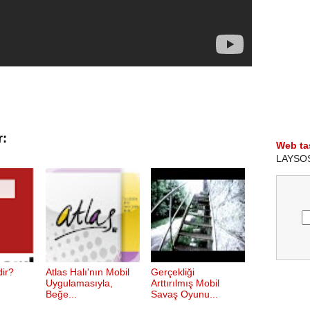
r:
Web ta
LAYSOS i
dir?
Atlas Halı'nın Mobil
Gerçekliği
Uygulamasıyla,
Arttırılmış Mobil
Beğe...
Savaş Oyunu...