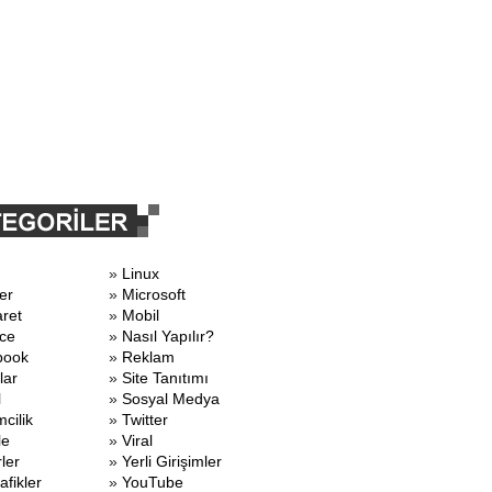
»
Linux
er
»
Microsoft
aret
»
Mobil
ce
»
Nasıl Yapılır?
book
»
Reklam
lar
»
Site Tanıtımı
l
»
Sosyal Medya
mcilik
»
Twitter
le
»
Viral
ler
»
Yerli Girişimler
afikler
»
YouTube