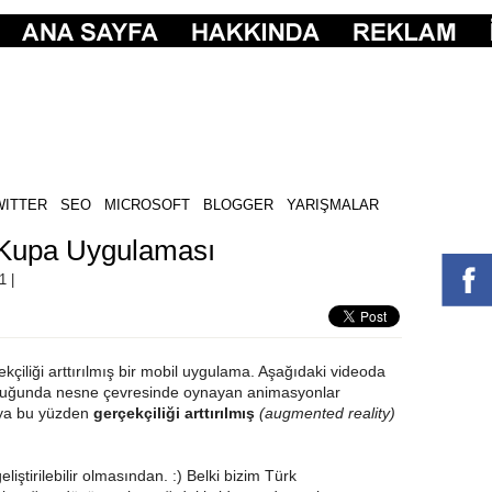
WITTER
SEO
MICROSOFT
BLOGGER
YARIŞMALAR
i Kupa Uygulaması
1 |
iliği arttırılmış bir mobil uygulama. Aşağıdaki videoda
duğunda nesne çevresinde oynayan animasyonlar
aya bu yüzden
gerçekçiliği arttırılmış
(augmented reality)
iştirilebilir olmasından. :) Belki bizim Türk