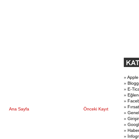
»
Apple
»
Blogg
»
E-Tic
»
Eğlen
»
Face
»
Fırsat
Ana Sayfa
Önceki Kayıt
»
Gene
»
Girişi
»
Goog
»
Haber
»
İnfogr