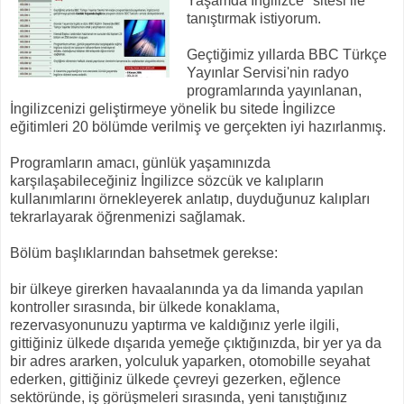
Yaşamda İngilizce"
sitesi ile
tanıştırmak istiyorum.
Geçtiğimiz yıllarda BBC Türkçe
Yayınlar Servisi'nin radyo
programlarında yayınlanan,
İngilizcenizi geliştirmeye yönelik bu sitede İngilizce
eğitimleri 20 bölümde verilmiş ve gerçekten iyi hazırlanmış.
Programların amacı, günlük yaşamınızda
karşılaşabileceğiniz İngilizce sözcük ve kalıpların
kullanımlarını örnekleyerek anlatıp, duyduğunuz kalıpları
tekrarlayarak öğrenmenizi sağlamak.
Bölüm başlıklarından bahsetmek gerekse:
bir ülkeye girerken havaalanında ya da limanda yapılan
kontroller sırasında, bir ülkede konaklama,
rezervasyonunuzu yaptırma ve kaldığınız yerle ilgili,
gittiğiniz ülkede dışarıda yemeğe çıktığınızda, bir yer ya da
bir adres ararken, yolculuk yaparken, otomobille seyahat
ederken, gittiğiniz ülkede çevreyi gezerken, eğlence
sektöründe, iş görüşmeleri sırasında, yeni tanıştığınız