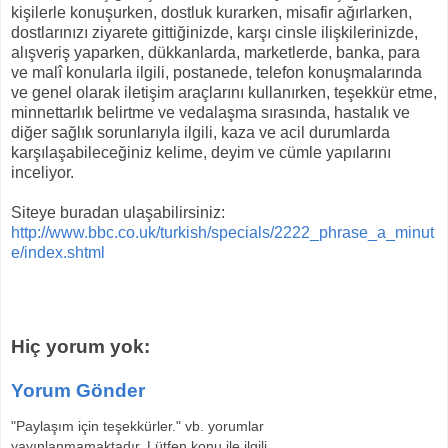
kişilerle konuşurken, dostluk kurarken, misafir ağırlarken,
dostlarınızı ziyarete gittiğinizde, karşı cinsle ilişkilerinizde,
alışveriş yaparken, dükkanlarda, marketlerde, banka, para
ve malî konularla ilgili, postanede, telefon konuşmalarında
ve genel olarak iletişim araçlarını kullanırken, teşekkür etme,
minnettarlık belirtme ve vedalaşma sırasında, hastalık ve
diğer sağlık sorunlarıyla ilgili, kaza ve acil durumlarda
karşılaşabileceğiniz kelime, deyim ve cümle yapılarını
inceliyor.
Siteye buradan ulaşabilirsiniz:
http://www.bbc.co.uk/turkish/specials/2222_phrase_a_minut
e/index.shtml
Hiç yorum yok:
Yorum Gönder
"Paylaşım için teşekkürler." vb. yorumlar
yayınlanmamaktadır. Lütfen konu ile ilgili