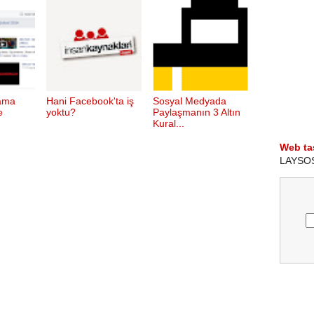
ama
Hani Facebook'ta iş
Sosyal Medyada
e
yoktu?
Paylaşmanın 3 Altın
Kural...
Web ta
LAYSOS i