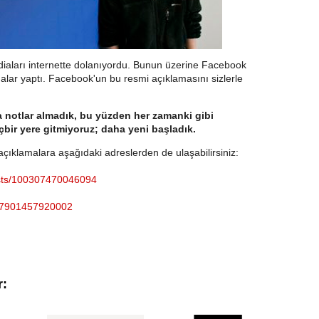
iaları internette dolanıyordu. Bunun üzerine Facebook
malar yaptı. Facebook'un bu resmi açıklamasını sizlerle
notlar almadık, bu yüzden her zamanki gibi
bir yere gitmiyoruz; daha yeni başladık.
ıklamalara aşağıdaki adreslerden de ulaşabilirsiniz:
osts/100307470046094
4237901457920002
r: