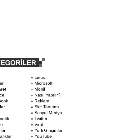
»
Linux
er
»
Microsoft
aret
»
Mobil
ce
»
Nasıl Yapılır?
book
»
Reklam
lar
»
Site Tanıtımı
l
»
Sosyal Medya
mcilik
»
Twitter
le
»
Viral
ler
»
Yerli Girişimler
afikler
»
YouTube