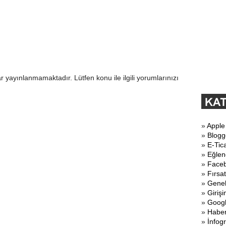
r yayınlanmamaktadır. Lütfen konu ile ilgili yorumlarınızı
»
Apple
»
Blogg
»
E-Tic
»
Eğlen
»
Face
»
Fırsat
»
Gene
»
Girişi
»
Goog
»
Haber
»
İnfogr