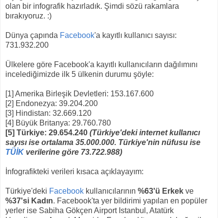
olan bir infografik hazırladık. Şimdi sözü rakamlara
bırakıyoruz. :)
Dünya çapında
Facebook
'a kayıtlı kullanıcı sayısı:
731.932.200
Ülkelere göre Facebook'a kayıtlı kullanıcıların dağılımını
incelediğimizde ilk 5 ülkenin durumu şöyle:
[1] Amerika Birleşik Devletleri: 153.167.600
[2] Endonezya: 39.204.200
[3] Hindistan: 32.669.120
[4] Büyük Britanya: 29.760.780
[5] Türkiye: 29.654.240
(Türkiye'deki internet kullanıcı
sayısı ise ortalama 35.000.000. Türkiye'nin nüfusu ise
TÜİK
verilerine göre 73.722.988)
İnfografikteki verileri kısaca açıklayayım:
Türkiye'deki
Facebook
kullanıcılarının
%63'ü Erkek
ve
%37'si Kadın
. Facebook'ta yer bildirimi yapılan en popüler
yerler ise Sabiha Gökçen Airport Istanbul, Atatürk