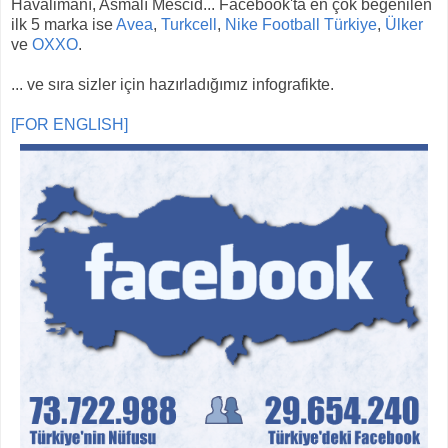
Havalimanı, Asmalı Mescid... Facebook'ta en çok beğenilen
ilk 5 marka ise
Avea
,
Turkcell
,
Nike Football Türkiye
,
Ülker
ve
OXXO
.
... ve sıra sizler için hazırladığımız infografikte.
[FOR ENGLISH]