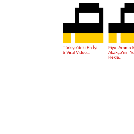
Türkiye’deki En İyi
Fiyat Arama 
5 Viral Video...
Akakçe'nin Ye
Rekla...