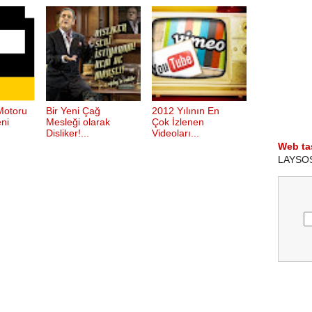
Motoru
Bir Yeni Çağ
2012 Yılının En
ni
Mesleği olarak
Çok İzlenen
Disliker!...
Videoları...
Web ta
LAYSOS i