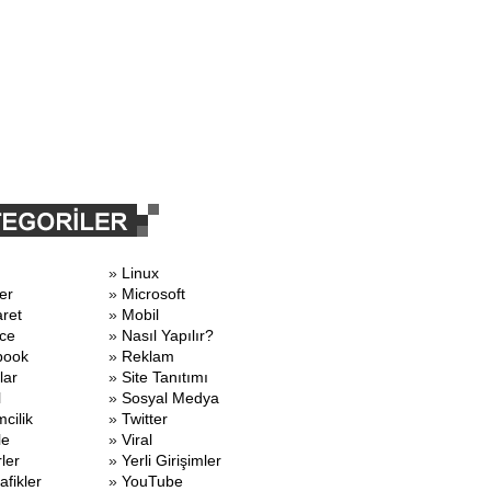
»
Linux
er
»
Microsoft
aret
»
Mobil
ce
»
Nasıl Yapılır?
book
»
Reklam
lar
»
Site Tanıtımı
l
»
Sosyal Medya
mcilik
»
Twitter
le
»
Viral
ler
»
Yerli Girişimler
afikler
»
YouTube