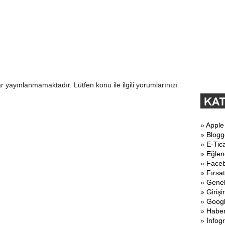
r yayınlanmamaktadır. Lütfen konu ile ilgili yorumlarınızı
»
Apple
»
Blogg
»
E-Tic
»
Eğlen
»
Face
»
Fırsat
»
Gene
»
Girişi
»
Goog
»
Haber
»
İnfogr