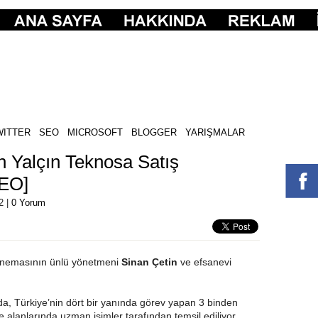
WITTER
SEO
MICROSOFT
BLOGGER
YARIŞMALAR
n Yalçın Teknosa Satış
DEO]
2 |
0 Yorum
 sinemasının ünlü yönetmeni
Sinan Çetin
ve efsanevi
a, Türkiye’nin dört bir yanında görev yapan 3 binden
 alanlarında uzman isimler tarafından temsil ediliyor.