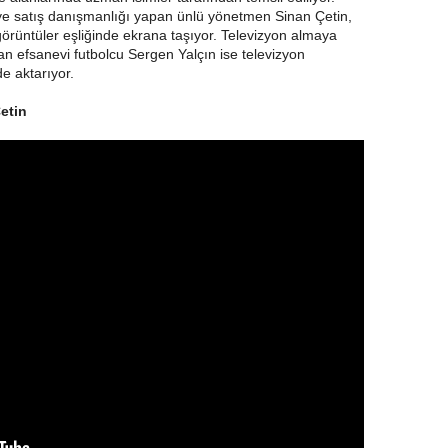
e satış danışmanlığı yapan ünlü yönetmen Sinan Çetin,
görüntüler eşliğinde ekrana taşıyor. Televizyon almaya
an efsanevi futbolcu Sergen Yalçın ise televizyon
de aktarıyor.
etin