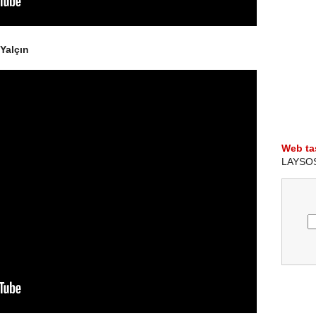
Yalçın
Web ta
LAYSOS i