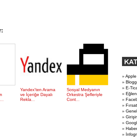
r:
»
Apple
»
Blogg
»
E-Tic
Yandex'ten Arama
Sosyal Medyanın
»
Eğlen
n
ve İçeriğe Dayalı
Orkestra Şefleriyle
..
Rekla...
Cont...
»
Face
»
Fırsat
»
Gene
»
Girişi
»
Goog
»
Haber
»
İnfogr