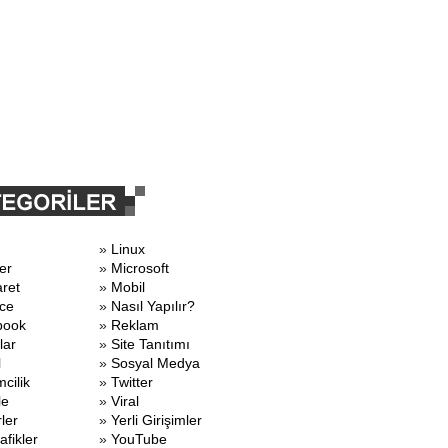
»
Linux
er
»
Microsoft
aret
»
Mobil
ce
»
Nasıl Yapılır?
book
»
Reklam
lar
»
Site Tanıtımı
l
»
Sosyal Medya
mcilik
»
Twitter
le
»
Viral
ler
»
Yerli Girişimler
afikler
»
YouTube