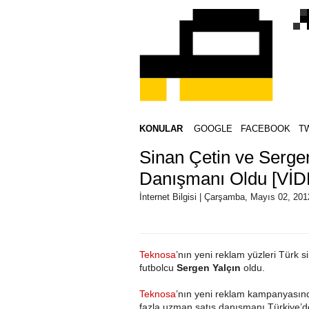
KONULAR
GOOGLE
FACEBOOK
T
Sinan Çetin ve Serge
Danışmanı Oldu [Vİ
İnternet Bilgisi | Çarşamba, Mayıs 02, 201
Teknosa
’nın yeni reklam yüzleri Türk
futbolcu
Sergen Yalçın
oldu.
Teknosa
’nın yeni reklam kampanyasınd
fazla uzman satış danışmanı Türkiye’de