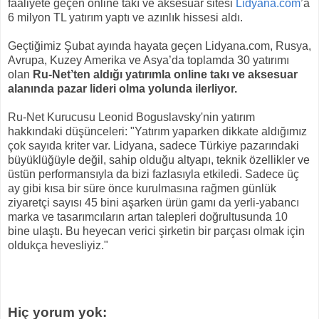
faaliyete geçen online takı ve aksesuar sitesi
Lidyana.com
’a
6 milyon TL yatırım yaptı ve azınlık hissesi aldı.
Geçtiğimiz Şubat ayında hayata geçen Lidyana.com, Rusya,
Avrupa, Kuzey Amerika ve Asya’da toplamda 30 yatırımı
olan
Ru-Net’ten aldığı yatırımla online takı ve aksesuar
alanında pazar lideri olma yolunda ilerliyor.
Ru-Net Kurucusu Leonid Boguslavsky'nin yatırım
hakkındaki düşünceleri: "Yatırım yaparken dikkate aldığımız
çok sayıda kriter var. Lidyana, sadece Türkiye pazarındaki
büyüklüğüyle değil, sahip olduğu altyapı, teknik özellikler ve
üstün performansıyla da bizi fazlasıyla etkiledi. Sadece üç
ay gibi kısa bir süre önce kurulmasına rağmen günlük
ziyaretçi sayısı 45 bini aşarken ürün gamı da yerli-yabancı
marka ve tasarımcıların artan talepleri doğrultusunda 10
bine ulaştı. Bu heyecan verici şirketin bir parçası olmak için
oldukça hevesliyiz."
Hiç yorum yok: