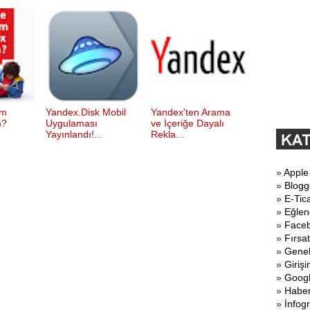
im
Yandex.Disk Mobil
Yandex'ten Arama
m?
Uygulaması
ve İçeriğe Dayalı
Yayınlandı!...
Rekla...
»
Apple
»
Blogg
»
E-Tic
»
Eğlen
»
Face
»
Fırsat
»
Gene
»
Girişi
»
Goog
»
Haber
»
İnfogr