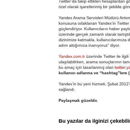
Twitter’da takip ettikleri hesaplardan g
özel olarak işaretlenmiş bir şekilde göre
Yandex Arama Servisleri Müdürü Anto
konusuna odaklanan Yandex’in Twitter i
güçlendiriyor. Kullanıcıların haber payla
üzerinde gerçek zamanlı olarak tartıştı
dizinimize katmakla, kullanıcılarımıza 
adım attığımıza inanıyoruz” diyor.
Yandex.com.tr
üzerinde Twitter ile ilgi
ulaşılabilirken, arama sonuçlarının tam
bu amaç için tasarlanmış olan
twitter.
kullanıcı adlarına ve “hashtag”lere (e
Yandex’in bu yeni hizmeti, Şubat 2012’de
sağlandı.
Paylaşmak güzeldir.
Bu yazılar da ilginizi çekebili