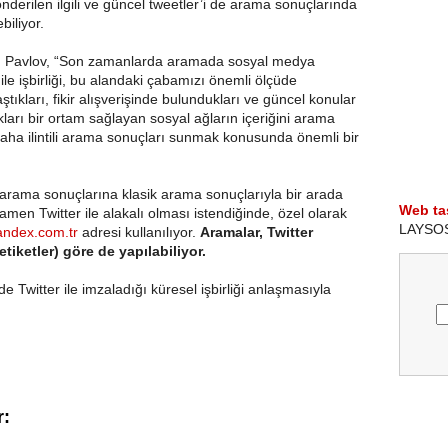
önderilen ilgili ve güncel tweetler’i de arama sonuçlarında
biliyor.
n Pavlov, “Son zamanlarda aramada sosyal medya
le işbirliği, bu alandaki çabamızı önemli ölçüde
ştıkları, fikir alışverişinde bulundukları ve güncel konular
kları bir ortam sağlayan sosyal ağların içeriğini arama
daha ilintili arama sonuçları sunmak konusunda önemli bir
li arama sonuçlarına klasik arama sonuçlarıyla bir arada
Web ta
amen Twitter ile alakalı olması istendiğinde, özel olarak
LAYSOS i
yandex.com.tr
adresi kullanılıyor.
Aramalar, Twitter
tiketler) göre de yapılabiliyor.
 Twitter ile imzaladığı küresel işbirliği anlaşmasıyla
r: