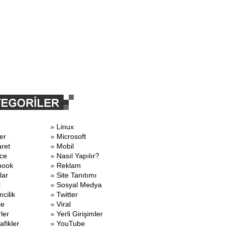
»
Linux
er
»
Microsoft
aret
»
Mobil
ce
»
Nasıl Yapılır?
book
»
Reklam
lar
»
Site Tanıtımı
l
»
Sosyal Medya
mcilik
»
Twitter
le
»
Viral
ler
»
Yerli Girişimler
afikler
»
YouTube