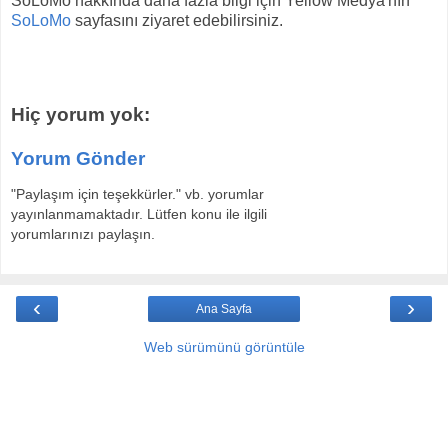
SoLoMo hakkında daha fazla bilgi için Yellow Medya'nın
SoLoMo
sayfasını ziyaret edebilirsiniz.
Hiç yorum yok:
Yorum Gönder
"Paylaşım için teşekkürler." vb. yorumlar
yayınlanmamaktadır. Lütfen konu ile ilgili
yorumlarınızı paylaşın.
‹
›
Ana Sayfa
Web sürümünü görüntüle