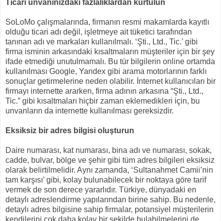
Ticari unvanınızdaki fazlalıklardan kurtulun
SoLoMo çalışmalarında, firmanın resmi makamlarda kayıtlı
olduğu ticari adı değil, işletmeye ait tüketici tarafından
tanınan adı ve markaları kullanılmalı. ‘Şti., Ltd., Tic.’ gibi
firma isminin arkasındaki kısaltmaların müşteriler için bir şey
ifade etmediği unutulmamalı. Bu tür bilgilerin online ortamda
kullanılması Google, Yandex gibi arama motorlarının farklı
sonuçlar getirmelerine neden olabilir. İnternet kullanıcıları bir
firmayı internette ararken, firma adının arkasına “Şti., Ltd.,
Tic.” gibi kısaltmaları hiçbir zaman eklemedikleri için, bu
unvanların da internette kullanılması gereksizdir.
Eksiksiz bir adres bilgisi oluşturun
Daire numarası, kat numarası, bina adı ve numarası, sokak,
cadde, bulvar, bölge ve şehir gibi tüm adres bilgileri eksiksiz
olarak belirtilmelidir. Aynı zamanda, ‘Sultanahmet Camii’nin
tam karşısı’ gibi, kolay bulunabilecek bir noktaya göre tarif
vermek de son derece yararlıdır. Türkiye, dünyadaki en
detaylı adreslendirme yapılarından birine sahip. Bu nedenle,
detaylı adres bilgisine sahip firmalar, potansiyel müşterilerin
kendilerini çok daha kolay bir şekilde bulabilmelerini de