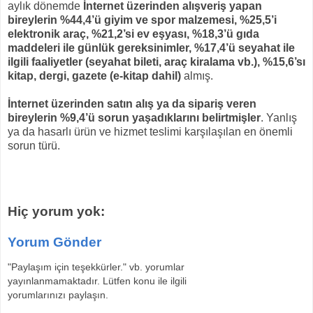
aylık dönemde
İnternet üzerinden alışveriş yapan
bireylerin %44,4’ü giyim ve spor malzemesi, %25,5’i
elektronik araç, %21,2’si ev eşyası, %18,3’ü gıda
maddeleri ile günlük gereksinimler, %17,4’ü seyahat ile
ilgili faaliyetler (seyahat bileti, araç kiralama vb.), %15,6’sı
kitap, dergi, gazete (e-kitap dahil)
almış.
İnternet üzerinden satın alış ya da sipariş veren
bireylerin %9,4’ü sorun yaşadıklarını belirtmişler
. Yanlış
ya da hasarlı ürün ve hizmet teslimi karşılaşılan en önemli
sorun türü.
Hiç yorum yok:
Yorum Gönder
"Paylaşım için teşekkürler." vb. yorumlar
yayınlanmamaktadır. Lütfen konu ile ilgili
yorumlarınızı paylaşın.