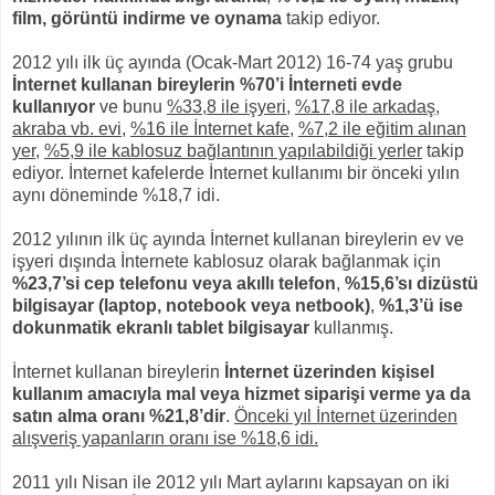
film, görüntü indirme ve oynama
takip ediyor.
2012 yılı ilk üç ayında (Ocak-Mart 2012) 16-74 yaş grubu
İnternet kullanan bireylerin %70’i İnterneti evde
kullanıyor
ve bunu
%33,8 ile işyeri
,
%17,8 ile arkadaş,
akraba vb. evi
,
%16 ile İnternet kafe
,
%7,2 ile eğitim alınan
yer
,
%5,9 ile kablosuz bağlantının yapılabildiği yerler
takip
ediyor. İnternet kafelerde İnternet kullanımı bir önceki yılın
aynı döneminde %18,7 idi.
2012 yılının ilk üç ayında İnternet kullanan bireylerin ev ve
işyeri dışında İnternete kablosuz olarak bağlanmak için
%23,7’si cep telefonu veya akıllı telefon
,
%15,6’sı dizüstü
bilgisayar (laptop, notebook veya netbook)
,
%1,3’ü ise
dokunmatik ekranlı tablet bilgisayar
kullanmış.
İnternet kullanan bireylerin
İnternet üzerinden kişisel
kullanım amacıyla mal veya hizmet siparişi verme ya da
satın alma oranı %21,8’dir
.
Önceki yıl İnternet üzerinden
alışveriş yapanların oranı ise %18,6 idi.
2011 yılı Nisan ile 2012 yılı Mart aylarını kapsayan on iki