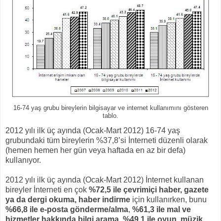
16-74 yaş grubu bireylerin bilgisayar ve internet kullanımını gösteren
tablo.
2012 yılı ilk üç ayında (Ocak-Mart 2012) 16-74 yaş
grubundaki tüm bireylerin %37,8’si İnterneti düzenli olarak
(hemen hemen her gün veya haftada en az bir defa)
kullanıyor.
2012 yılı ilk üç ayında (Ocak-Mart 2012) İnternet kullanan
bireyler İnterneti en çok
%72,5 ile çevrimiçi haber, gazete
ya da dergi okuma, haber indirme
için kullanırken, bunu
%66,8 ile e-posta gönderme/alma
,
%61,3 ile mal ve
hizmetler hakkında bilgi arama
,
%49,1 ile oyun, müzik,