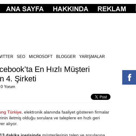
WITTER
SEO
MICROSOFT
BLOGGER
YARIŞMALAR
ebook’ta En Hızlı Müşteri
 4. Şirketi
|
0 Yorum
ng Türkiye
, elektronik alanında faaliyet gösteren firmalar
inin iletmiş olduğu sorulara ve taleplere en hızlı geri
er alıyor.
13 dakika içerisinde
müşterilerinin talep ve sorularına