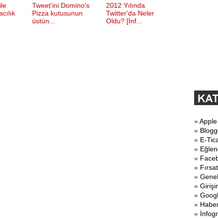
ile
Tweet'ini Domino's
2012 Yılında
acılık
Pizza kutusunun
Twitter'da Neler
üstün...
Oldu? [İnf...
»
Apple
»
Blogg
»
E-Tic
»
Eğlen
»
Face
»
Fırsat
»
Gene
»
Girişi
»
Goog
»
Haber
»
İnfogr