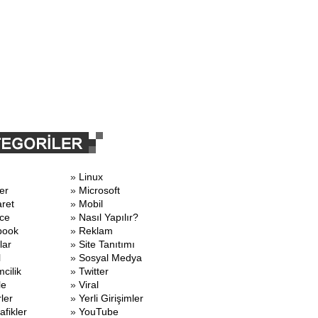
»
Linux
er
»
Microsoft
aret
»
Mobil
ce
»
Nasıl Yapılır?
book
»
Reklam
lar
»
Site Tanıtımı
l
»
Sosyal Medya
mcilik
»
Twitter
le
»
Viral
ler
»
Yerli Girişimler
afikler
»
YouTube