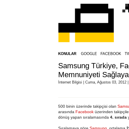
KONULAR
GOOGLE
FACEBOOK
T
Samsung Türkiye, Fac
Memnuniyeti Sağlayan
İnternet Bilgisi | Cuma, Ağustos 03, 2012 
500 binin üzerinde takipçisi olan
Samsu
arasında
Facebook
üzerinden takipçiler
dönüş yapan sıralamasında
4. sırada
y
Sıralamaya göre
Samsung
, ortalama
2