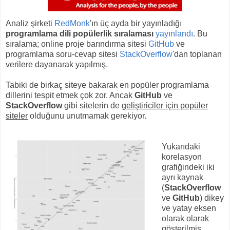
Analiz şirketi
RedMonk
'ın üç ayda bir yayınladığı
programlama dili popülerlik sıralaması
yayınlandı
. Bu
sıralama; online proje barındırma sitesi
GitHub
ve
programlama soru-cevap sitesi
StackOverflow
'dan toplanan
verilere dayanarak yapılmış.
Tabiki de birkaç siteye bakarak en popüler programlama
dillerini tespit etmek çok zor. Ancak
GitHub
ve
StackOverflow
gibi sitelerin de
geliştiriciler için popüler
siteler
olduğunu unutmamak gerekiyor.
Yukarıdaki
korelasyon
grafiğindeki iki
ayrı kaynak
(
StackOverflow
ve
GitHub
) dikey
ve yatay eksen
olarak olarak
gösterilmiş.