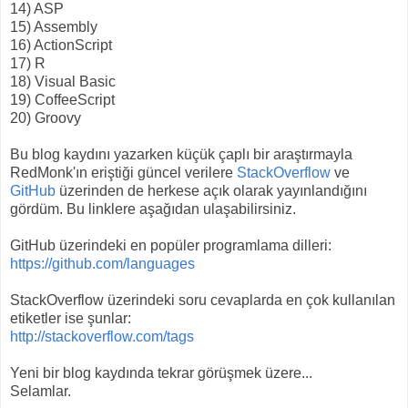
14) ASP
15) Assembly
16) ActionScript
17) R
18) Visual Basic
19) CoffeeScript
20) Groovy
Bu blog kaydını yazarken küçük çaplı bir araştırmayla
RedMonk'ın eriştiği güncel verilere
StackOverflow
ve
GitHub
üzerinden de herkese açık olarak yayınlandığını
gördüm. Bu linklere aşağıdan ulaşabilirsiniz.
GitHub üzerindeki en popüler programlama dilleri:
https://github.com/languages
StackOverflow üzerindeki soru cevaplarda en çok kullanılan
etiketler ise şunlar:
http://stackoverflow.com/tags
Yeni bir blog kaydında tekrar görüşmek üzere...
Selamlar.