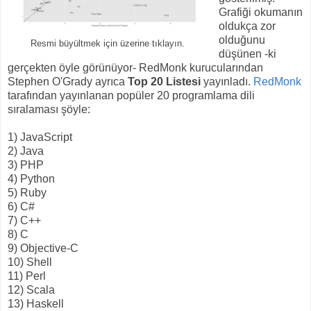
Grafiği okumanın
oldukça zor
olduğunu
Resmi büyültmek için üzerine tıklayın.
düşünen -ki
gerçekten öyle görünüyor- RedMonk kurucularından
Stephen O'Grady ayrıca
Top 20 Listesi
yayınladı.
RedMonk
tarafından yayınlanan popüler 20 programlama dili
sıralaması şöyle:
1) JavaScript
2) Java
3) PHP
4) Python
5) Ruby
6) C#
7) C++
8) C
9) Objective-C
10) Shell
11) Perl
12) Scala
13) Haskell