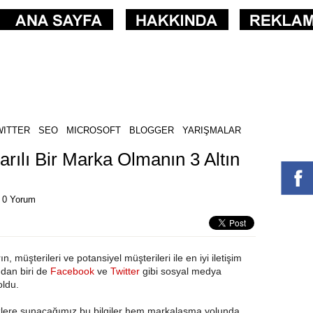
WITTER
SEO
MICROSOFT
BLOGGER
YARIŞMALAR
rılı Bir Marka Olmanın 3 Altın
|
0 Yorum
n, müşterileri ve potansiyel müşterileri ile en iyi iletişim
ndan biri de
Facebook
ve
Twitter
gibi sosyal medya
oldu.
zlere sunacağımız bu bilgiler hem markalaşma yolunda