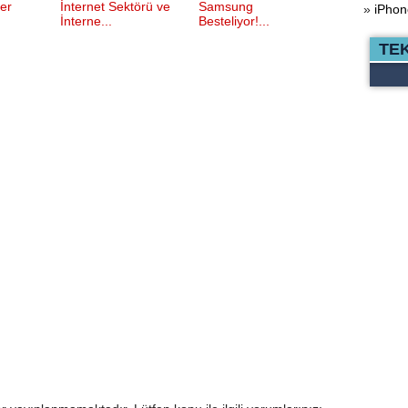
ler
İnternet Sektörü ve
Samsung
»
iPhon
İnterne...
Besteliyor!...
TE