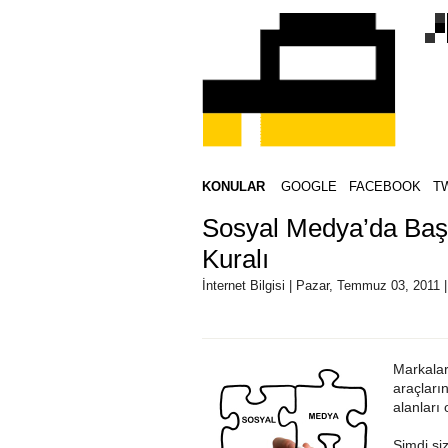
KONULAR
GOOGLE
FACEBOOK
T
Sosyal Medya’da Başa
Kuralı
İnternet Bilgisi | Pazar, Temmuz 03, 2011 
Markaları
araçları
alanları 
Şimdi si