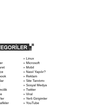
»
Linux
er
»
Microsoft
aret
»
Mobil
ce
»
Nasıl Yapılır?
book
»
Reklam
lar
»
Site Tanıtımı
l
»
Sosyal Medya
mcilik
»
Twitter
le
»
Viral
ler
»
Yerli Girişimler
afikler
»
YouTube