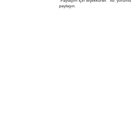
"Paylaşım için teşekkürler." vb. yorumla
paylaşın.