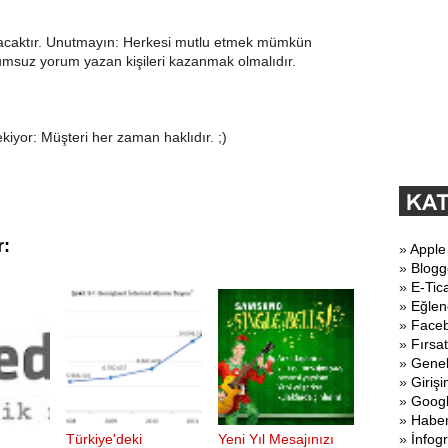
caktır. Unutmayın: Herkesi mutlu etmek mümkün
olumsuz yorum yazan kişileri kazanmak olmalıdır.
iyor: Müşteri her zaman haklıdır. ;)
r:
»
Apple
»
Blogg
»
E-Tic
»
Eğlen
»
Face
»
Fırsat
»
Gene
»
Girişi
»
Goog
»
Haber
Türkiye'deki
Yeni Yıl Mesajınızı
»
İnfogr