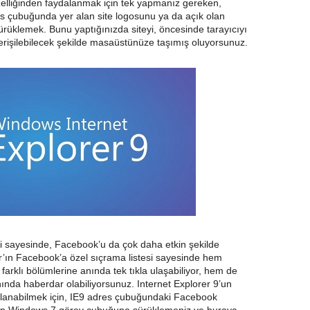
özelliğinden faydalanmak için tek yapmanız gereken,
res çubuğunda yer alan site logosunu ya da açık olan
klemek. Bunu yaptığınızda siteyi, öncesinde tarayıcıyı
erişilebilecek şekilde masaüstünüze taşımış oluyorsunuz.
ği sayesinde, Facebook’u da çok daha etkin şekilde
’ın Facebook’a özel sıçrama listesi sayesinde hem
arklı bölümlerine anında tek tıkla ulaşabiliyor, hem de
nında haberdar olabiliyorsunuz. Internet Explorer 9’un
alanabilmek için, IE9 adres çubuğundaki Facebook
up Windows 7 görev çubuğuna sürüklemeniz ve buraya