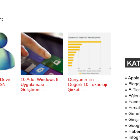
r:
»
Apple
 Devir
10 Adet Windows 8
Dünyanın En
»
Blogg
MSN
Uygulaması
Değerli 10 Teknoloji
Geliştirenl...
Şirketi...
»
E-Tic
»
Eğlen
»
Face
»
Fırsat
»
Gene
»
Girişi
»
Goog
»
Haber
»
İnfogr