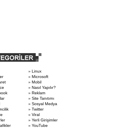
»
Linux
er
»
Microsoft
aret
»
Mobil
ce
»
Nasıl Yapılır?
book
»
Reklam
lar
»
Site Tanıtımı
l
»
Sosyal Medya
mcilik
»
Twitter
le
»
Viral
ler
»
Yerli Girişimler
afikler
»
YouTube