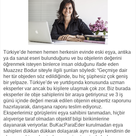
Türkiye’de hemen hemen herkesin evinde eski eşya, antika
ya da sanat eseri bulunduğunu ve bu objelerin değerini
öğrenmek isteyen binlerce insan olduğunu ifade eden
Muazzez Bodur siteyle ilgili şunları söyledi: “Geçmişe dair
her tür objeden söz edildiğinde, bu hiç şüphesiz çok geniş
bir yelpaze. Türkiye’de ve yurtdışında konusunda uzman
eksperler var ancak bu kişilere ulaşmak çok zor. Biz burada
eksperler ile obje sahiplerini bir araya getiriyoruz ve 3 iş
günü içinde değeri merak edilen objenin ekspertiz raporunu
hazırlayarak, danışana raporu teslim ediyoruz.
Eksperlerimiz görüşlerini eşya sahibini tanımadan, hiçbir
alışverişe taraf olmadan objektif bilgi birikimlerine
dayanarak veriyorlar. BuKacParaEder kurulmadan eşya
sahipleri dükkan dükkan dolaşarak aynı eşyayı kendinin de