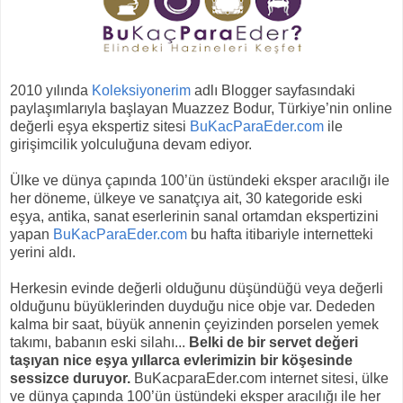
2010 yılında
Koleksiyonerim
adlı Blogger sayfasındaki
paylaşımlarıyla başlayan Muazzez Bodur, Türkiye’nin online
değerli eşya ekspertiz sitesi
BuKacParaEder.com
ile
girişimcilik yolculuğuna devam ediyor.
Ülke ve dünya çapında 100’ün üstündeki eksper aracılığı ile
her döneme, ülkeye ve sanatçıya ait, 30 kategoride eski
eşya, antika, sanat eserlerinin sanal ortamdan ekspertizini
yapan
BuKacParaEder.com
bu hafta itibariyle internetteki
yerini aldı.
Herkesin evinde değerli olduğunu düşündüğü veya değerli
olduğunu büyüklerinden duyduğu nice obje var. Dededen
kalma bir saat, büyük annenin çeyizinden porselen yemek
takımı, babanın eski silahı...
Belki de bir servet değeri
taşıyan nice eşya yıllarca evlerimizin bir köşesinde
sessizce duruyor.
BuKacparaEder.com internet sitesi, ülke
ve dünya çapında 100’ün üstündeki eksper aracılığı ile her