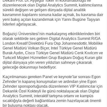
Dekanı Prof. Dr. Ayşegül Toker’in koordinatörlüğü ile
düzenlenecek olan Digital Analytics Summit, katılımcılarına
sürekli değişen ve gelişen dünyada dijital analitik
kavramının kapılarını sonuna kadar açmak, bu kavrama dair
yeni bakış açıları kazandırmak için Yarını Bugüne Taşıyan
liderleri ağırlayacak.
Boğaziçi Üniversitesi’nin markalaşmış etkinliklerinden biri
olarak sektörde ses getiren Digital Analytics Summit R/GA
London Kreatif Direktörü Fura Osp Johannesdottir, Mobilike
Genel Müdürü Volkan Biçer, Intel Türkiye Genel Müdürü
Burak Aydın, Cisco Türkiye Genel Müdürü Cenk Kıvılcım ve
Turkcell Müşteri Hizmetleri Grup Başkanı Doğuş Kuran gibi
dijital dünyaya yön veren yıldızları sahneye çıkararak
geleceğe dokunmayı hedefliyor.
Kaçırılmaması gereken Panel ve keynote’lar sonrası Egon
Zehnder’in kapanış konuşmaları ve ardından yine Egon
Zehnder sponsporluğunda düzenlenen VIP Katılımcılar için
Dekanlık Özel Kokteyli ile günü noktalayacak olan Digital
Analytics Summit, interaktif tartışma ortamı ve kampüs
sıcaklığıyla değerli bağlantılara zemin hazırlayacak önemli
bir buluşma noktası olacak.